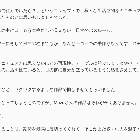
界で住んでいたら？」というコンセプトで、様々な生活空間をミニチュ
したものとは思いもしませんでした。
スの中には、もう本物にしか見えない、日常のバスルーム。
ワーにそして風呂の栓までもが、なんと一つ一つの手作りなんです。ス
ミニチュアとは思えないほどの再現性。テーブルに並ぶしょうゆやペー
このお店を観ていると、目の前に自分が立っているような感覚さえして
どなど、ワクワクするような作品で愉しませてもらいました。
なってしまうものですが、Mozuさんの作品はそれが全くありません。
す。
きることは、期待を最高に裏切ってくれて、そこがまた多くの人を魅了