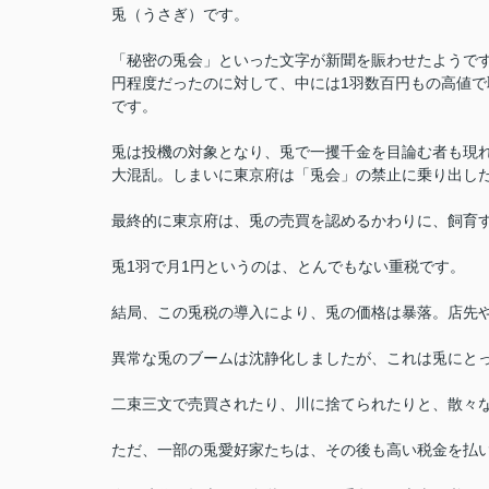
兎（うさぎ）です。
「秘密の兎会」といった文字が新聞を賑わせたようで
円程度だったのに対して、中には1羽数百円もの高値
です。
兎は投機の対象となり、兎で一攫千金を目論む者も現
大混乱。しまいに東京府は「兎会」の禁止に乗り出し
最終的に東京府は、兎の売買を認めるかわりに、飼育す
兎1羽で月1円というのは、とんでもない重税です。
結局、この兎税の導入により、兎の価格は暴落。店先
異常な兎のブームは沈静化しましたが、これは兎にと
二束三文で売買されたり、川に捨てられたりと、散々
ただ、一部の兎愛好家たちは、その後も高い税金を払