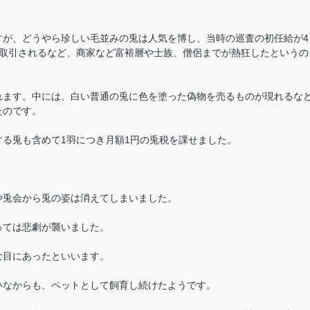
すが、どうやら珍しい毛並みの兎は人気を博し、当時の巡査の初任給が4
で取引されるなど、商家など富裕層や士族、僧侶までが熱狂したというの
れます。中には、白い普通の兎に色を塗った偽物を売るものが現れるな
たのです。
る兎も含めて1羽につき月額1円の兎税を課せました。
や兎会から兎の姿は消えてしまいました。
っては悲劇が襲いました。
な目にあったといいます。
いなからも、ペットとして飼育し続けたようです。