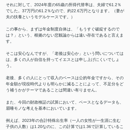
それに対して、2024年度の65歳の所得代替率は、夫婦で61.2％
でした。37万円の61.2％なので、約22.6万円となります。（妻が
夫の扶養というモデルケースです。）
この事から、まずは年金制度自体は、「もうすぐ破綻するので
は？」という、根拠のない悲観論からは遠い存在であると言えま
す。
そこは安心なんですが、「老後は安心か」という問いについては
は、多くの人が自信を持ってイエスとは申し上げにくいでしょ
う。
老後、多くの人にとって収入のベースは公的年金ですから、その
年金額が現役時代よりも明らかに減ることによって、不足分をど
う補うかがテーマであることは間違い有りません。
また、今回の財政検証の試算において、ベースとなるデータも、
眉唾モノな考えを基本においています。
例えば、2023年の合計特殊出生率（一人の女性が一生涯に生む
子供の人数）は1.20なのに、この計算では1.36で計算しているこ