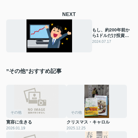
NEXT
もし、約200年前か
ら1ドルだけ投資を
していたら・・・。
2024.07.17
”その他”おすすめ記事
その他
その他
寛容に生きる
クリスマス・キャロル
2026.01.19
2025.12.25