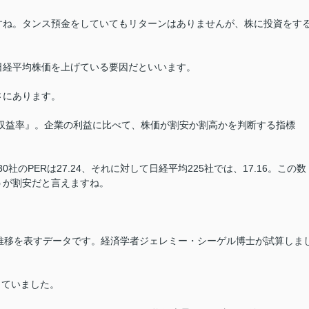
すね。タンス預金をしていてもリターンはありませんが、株に投資をす
日経平均株価を上げている要因だといいます。
さにあります。
価収益率』。企業の利益に比べて、株価が割安か割高かを判断する指標
社のPERは27.24、それに対して日経平均225社では、17.16。この数
うが割安だと言えますね。
残高推移を表すデータです。経済学者ジェレミー・シーゲル博士が試算しま
っていました。