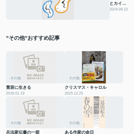
とカイロ
ス
2024.09.22
”その他”おすすめ記事
その他
その他
寛容に生きる
クリスマス・キャロル
2026.01.19
2025.12.25
その他
その他
兵法家伝書の一節
ある作家の命日