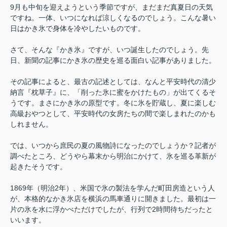
9月も中旬を迎えようという季節ですが、まだまだ真夏日の天気
ですね。一体、いつになれば涼しくなるのでしょう。こんな暑い
日はかき氷で身体を冷やしたいものです。
さて、そんな『かき氷』ですが、いつ誕生したのでしょう。先
日、新聞の記事にかき氷の歴史を巡る面白い記事がありました。
その記事によると、最古の記述としては、なんと平安時代の清少
納言『枕草子』に、「削った氷に蜜をかけたもの」が出てくるそ
うです。まさにかき氷の原型です。冬に氷を貯蔵し、夏に楽しむ
高級おやつとして、平安時代の女房たちの間で楽しまれたのかも
しれません。
では、いつから庶民の夏の風物詩になったのでしょうか？記者が
調べたところ、どうやら幕末から明治にかけて、氷を巡る革新が
起きたそうです。
1869年（明治2年）、米国で氷の製法を学んだ町田房造という人
が、本格的なかき氷店を横浜の馬車通りに開きました。最初は一
片の氷を水に浮かべただけでしたが、行列で2時間待ちだったと
いいます。