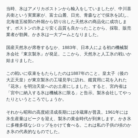
当時、氷はアメリカボストンから輸入をしていましたが、中川喜
兵衛という実業家が、富士山麓、日光、青森などで採氷を試し、
北海道五稜郭の外堀から切り出した天然水の商品化に成功しま
す。ボストンの氷より安く品質も良かったことから、採取、販売
業者が勃興。かき氷は一大ブームとなりました。
国産天然氷が席巻するなか、1883年、日本人による初の機械製
氷会社『東京製氷』が発足。ここから、天然氷と人工氷の戦いか
始まりました。
この戦いに収束をもたらしたのは1887年のこと。皇太子（後の
大正天皇）が東京製氷の工場見学に訪れ、鑑賞用に花を入れた
『花氷』を明治天皇へのお土産にしました。すると、宮内省は
「宮中に納入する氷は機械氷に限る」と告示。製氷会社してやっ
たりというところでしょうか。
それから昭和の高度経済成長期には冷蔵庫が普及。1961年には
氷生産量はピークを迎え、製氷の黄金時代が到来します。かき氷
に多種多様なシロップをかけて食べる。これは私の子供の頃のか
き氷の代表的なものでした。