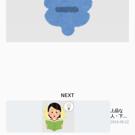
NEXT
上品な
人・下品
な人
2024.09.22