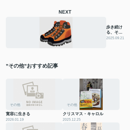
NEXT
歩き続け
る、その
先に
2025.09.21
”その他”おすすめ記事
その他
その他
寛容に生きる
クリスマス・キャロル
2026.01.19
2025.12.25