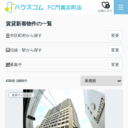
0
お気に入り
賃貸新着物件の一覧
市区町村から探す
変更
沿線・駅から探す
変更
募集中
変更
430
棟
1860
件
賃貸マンション