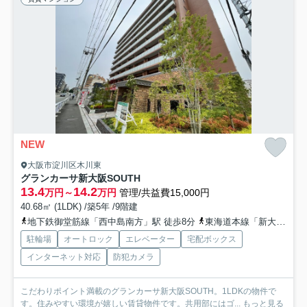
NEW
大阪市淀川区木川東
グランカーサ新大阪SOUTH
13.4
14.2
万円～
万円
管理/共益費15,000円
40.68㎡ (1LDK) /築5年 /9階建
地下鉄御堂筋線「西中島南方」駅 徒歩8分
東海道本線「新大阪」駅 徒歩12分
駐輪場
オートロック
エレベーター
宅配ボックス
インターネット対応
防犯カメラ
こだわりポイント満載のグランカーサ新大阪SOUTH。1LDKの物件で
す。住みやすい環境が嬉しい賃貸物件です。共用部にはゴ...
もっと見る