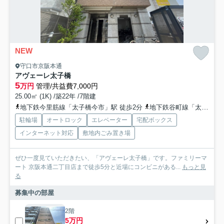
NEW
守口市京阪本通
アヴェーレ太子橋
5
万円
管理/共益費7,000円
25.00㎡ (1K) /築22年 /7階建
地下鉄今里筋線「太子橋今市」駅 徒歩2分
地下鉄谷町線「太子橋今市」駅 徒歩2分
駐輪場
オートロック
エレベーター
宅配ボックス
インターネット対応
敷地内ごみ置き場
ぜひ一度見ていただきたい、「アヴェーレ太子橋」です。ファミリーマ
ート 京阪本通二丁目店まで徒歩5分と近場にコンビニがある...
もっと見
る
募集中の部屋
2階
5万円