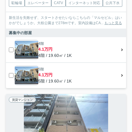
駐輪場
エレベーター
CATV
インターネット対応
公共下水
新生活を失敗せず、スタートさせたいならこちらの「マルセビル」はい
かがでしょうか。大枝公園まで278mです。室内設備はCA...
もっと見る
募集中の部屋
4階
4.1万円
4階 / 19.60㎡ / 1K
5階
4.1万円
5階 / 19.60㎡ / 1K
賃貸マンション