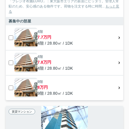
「プレジオ布施EURO」：東大阪市エリアの新居にピッタリ。管理人常
駐のため、安心感のある物件です。荷物を注文する時に時間...
もっと見
る
募集中の部屋
4階
7.7万円
4階 / 28.80㎡ / 1DK
4階
7.8万円
4階 / 28.80㎡ / 1DK
9階
8万円
9階 / 28.80㎡ / 1DK
賃貸マンション