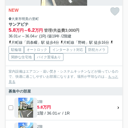
NEW
大東市明美の里町
サンアビテ
5.8
6.2
万円～
万円
管理/共益費3,000円
36.01㎡～36.04㎡ (1R) /築19年 /2階建
片町線「四条畷」駅 徒歩4分
片町線「野崎」駅 徒歩16分
片町線「
駐輪場
オートロック
インターネット対応
防犯カメラ
閑静な住宅地
バイク置場あり
室内設備はエアコン・追い焚き・システムキッチンなどが揃っているの
で、快適に過ごしやすいお部屋になります。場所が平坦なのは...
もっと
見る
募集中の部屋
1階
5.8万円
1階 / 36.01㎡ / 1R
2階