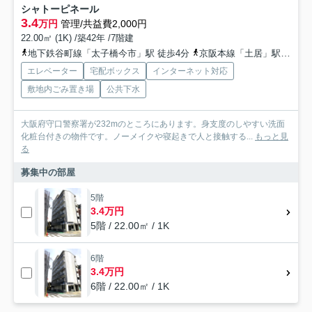
シャトーピネール
3.4
万円
管理/共益費2,000円
22.00㎡ (1K) /築42年 /7階建
地下鉄谷町線「太子橋今市」駅 徒歩4分
京阪本線「土居」駅 徒歩5分
エレベーター
宅配ボックス
インターネット対応
敷地内ごみ置き場
公共下水
大阪府守口警察署が232mのところにあります。身支度のしやすい洗面
化粧台付きの物件です。ノーメイクや寝起きで人と接触する...
もっと見
る
募集中の部屋
5階
3.4万円
5階 / 22.00㎡ / 1K
6階
3.4万円
6階 / 22.00㎡ / 1K