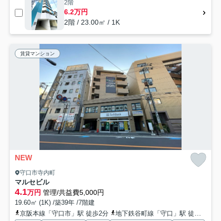
2階
6.2万円
2階 / 23.00㎡ / 1K
賃貸マンション
NEW
守口市寺内町
マルセビル
4.1
万円
管理/共益費5,000円
19.60㎡ (1K) /築39年 /7階建
京阪本線「守口市」駅 徒歩2分
地下鉄谷町線「守口」駅 徒歩6分