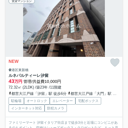
賃貸マンション
NEW
港区東新橋
ルネパルティーレ汐留
43
万円
管理/共益費10,000円
72.32㎡ (2LDK) /築23年 /11階建
都営大江戸線「汐留」駅 徒歩6分
都営大江戸線「大門」駅 徒歩9分
駐輪場
オートロック
エレベーター
宅配ボックス
インターネット対応
防犯カメラ
ファミリーマート 汐留イタリア街店まで徒歩3分と近場にコンビニがあ
るのもポイント。収納はシューズボックス・クロゼットなど...
もっと見