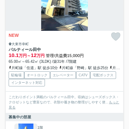
NEW
大東市幸町
パルティール田中
10.1
12
万円～
万円
管理/共益費15,000円
65.00㎡～65.42㎡ (3LDK) /築31年 /7階建
片町線「住道」駅 徒歩10分
片町線「野崎」駅 徒歩25分
片町線「四条畷」駅 徒歩44分
駐輪場
オートロック
エレベーター
CATV
宅配ボックス
インターネット対応
こだわりポイント満載のパルティール田中。収納はシューズボックス・
クロゼットなど豊富なので、衣類や履き物の整理がしやすく便...
もっと
見る
募集中の部屋
1階