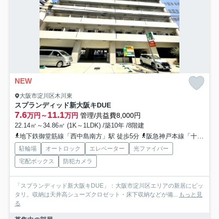
NEW
大阪市淀川区木川東
スプランディッド新大阪キDUE
7.6
11.1
万円～
万円
管理/共益費8,000円
22.14㎡～34.86㎡ (1K～1LDK) /築10年 /8階建
地下鉄御堂筋線「西中島南方」駅 徒歩5分
阪急神戸本線「十三」駅 徒歩17分
駐輪場
オートロック
エレベーター
光ファイバー
宅配ボックス
防犯カメラ
「スプランディッド新大阪キDUE」：大阪市淀川区エリアの新居にピッ
タリ。収納は天井高シューズクロゼット・床下収納などが備...
もっと見
る