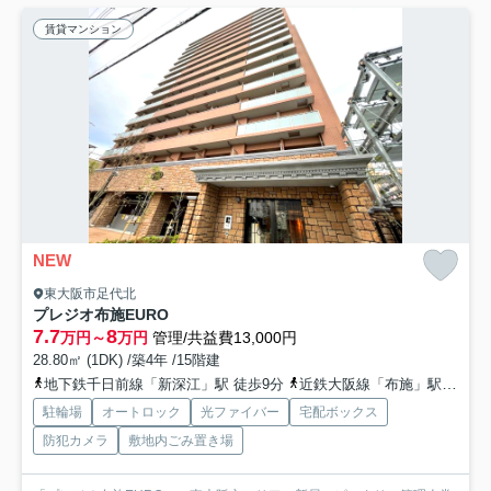
賃貸マンション
NEW
東大阪市足代北
プレジオ布施EURO
7.7
8
万円～
万円
管理/共益費13,000円
28.80㎡ (1DK) /築4年 /15階建
地下鉄千日前線「新深江」駅 徒歩9分
近鉄大阪線「布施」駅 徒歩8分
駐輪場
オートロック
光ファイバー
宅配ボックス
防犯カメラ
敷地内ごみ置き場