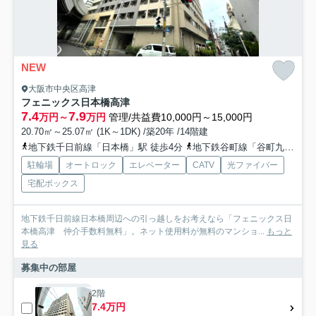
NEW
大阪市中央区高津
フェニックス日本橋高津
7.4
7.9
万円～
万円
管理/共益費10,000円～15,000円
20.70㎡～25.07㎡ (1K～1DK) /築20年 /14階建
地下鉄千日前線「日本橋」駅 徒歩4分
地下鉄谷町線「谷町九丁目」駅 徒歩7分
駐輪場
オートロック
エレベーター
CATV
光ファイバー
宅配ボックス
地下鉄千日前線日本橋周辺への引っ越しをお考えなら「フェニックス日
本橋高津 仲介手数料無料」。ネット使用料が無料のマンショ...
もっと
見る
募集中の部屋
2階
7.4万円