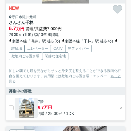
NEW
守口市滝井元町
さんさん千林
6.7
万円
管理/共益費7,000円
28.30㎡ (1DK) /築13年 /9階建
京阪本線「滝井」駅 徒歩3分
京阪本線「千林」駅 徒歩4分
地下鉄
駐輪場
エレベーター
CATV
光ファイバー
敷地内ごみ置き場
閑静な住宅地
忙しい朝でも鏡を見ながらサッと身支度を整えることができる洗面化粧
台を備えております。共用部には敷地内ごみ置き場・エレベー...
もっと
見る
募集中の部屋
7階
6.7万円
7階 / 28.30㎡ / 1DK