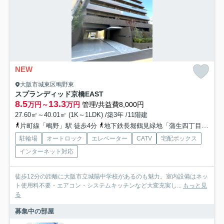
NEW
大阪市城東区鴫野東
スプランディッド京橋EAST
8.5
13.3
万円～
万円
管理/共益費8,000円
27.60㎡～40.01㎡ (1K～1LDK) /築3年 /11階建
片町線「鴫野」駅 徒歩4分
地下鉄長堀鶴見緑地「蒲生四丁目」駅 徒歩16分
駐輪場
オートロック
エレベーター
CATV
宅配ボックス
インターネット対応
徒歩12分の距離に大阪市立城陽中学校があるのも魅力。室内設備はネッ
ト使用料不要・エアコン・システムキッチンなど大変充実し...
もっと見
る
募集中の部屋