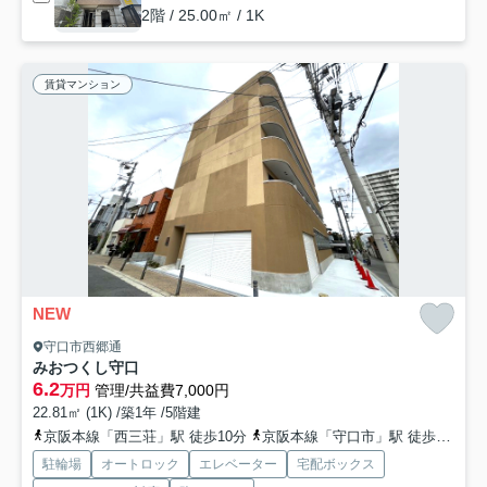
2階 / 25.00㎡ / 1K
賃貸マンション
NEW
守口市西郷通
みおつくし守口
6.2
万円
管理/共益費7,000円
22.81㎡ (1K) /築1年 /5階建
京阪本線「西三荘」駅 徒歩10分
京阪本線「守口市」駅 徒歩10分
駐輪場
オートロック
エレベーター
宅配ボックス