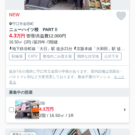
NEW
守口市金田町
ニューハイツ桜 PARTⅡ
4.3
万円
管理/共益費12,000円
16.50㎡ (1R) /築29年 /3階建
地下鉄谷町線「大日」駅 徒歩21分
京阪本線「大和田」駅 徒歩22分
駐輪場
CATV
敷地内ごみ置き場
閑静な住宅地
公共下水
徒歩7分の場所に守口市立金田小学校があります。室内設備は洗面台・
バストイレ別など大変充実しております。敷金不要のマンショ...
もっと
見る
募集中の部屋
2階
4.3万円
2階 / 16.50㎡ / 1R
賃貸マンション