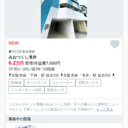
NEW
守口市滝井西町
みおつくし滝井
6.2
万円
管理/共益費7,000円
23.00㎡ (1K) /築3年 /10階建
京阪本線「千林」駅 徒歩3分
京阪本線「滝井」駅 徒歩5分
地下鉄
駐輪場
オートロック
エレベーター
宅配ボックス
インターネット対応
防犯カメラ
こだわりポイント満載のみおつくし滝井。日々の暮らしに便利なニュー
マルシェ 千林くらしエール館店(スーパー)まで358mで...
もっと見る
募集中の部屋