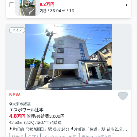
6.2万円
2階 / 36.04㎡ / 1R
ハイツ
NEW
大東市諸福
エスポワール辻本
4.8
万円
管理/共益費3,000円
43.50㎡ (3DK) /築37年 /4階建
片町線「鴻池新田」駅 徒歩14分
片町線「住道」駅 徒歩21分
地下