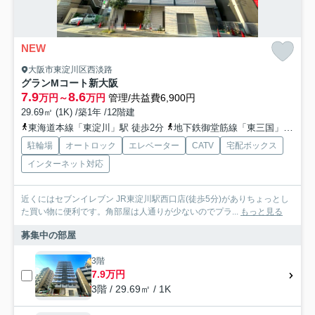
NEW
大阪市東淀川区西淡路
グランMコート新大阪
7.9
8.6
万円～
万円
管理/共益費6,900円
29.69㎡ (1K) /築1年 /12階建
東海道本線「東淀川」駅 徒歩2分
地下鉄御堂筋線「東三国」駅 徒歩12分
駐輪場
オートロック
エレベーター
CATV
宅配ボックス
インターネット対応
近くにはセブンイレブン JR東淀川駅西口店(徒歩5分)がありちょっとし
た買い物に便利です。角部屋は人通りが少ないのでプラ...
もっと見る
募集中の部屋
3階
7.9万円
3階 / 29.69㎡ / 1K