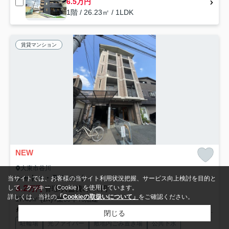
6.5万円
1階 / 26.23㎡ / 1LDK
賃貸マンション
NEW
大東市谷川
シャトー・ラフィット
当サイトでは、お客様の当サイト利用状況把握、サービス向上検討を目的と
3.2
して、クッキー（Cookie）を使用しています。
万円
管理/共益費3,000円
詳しくは、当社の
「Cookieの取扱いについて」
をご確認ください。
17.40㎡ (1K) /築30年 /5階建
片町線「住道」駅 徒歩14分
片町線「野崎」駅 徒歩23分
片町線「四条畷」駅 徒歩41分
閉じる
駐輪場
光ファイバー
敷地内ごみ置き場
公共下水