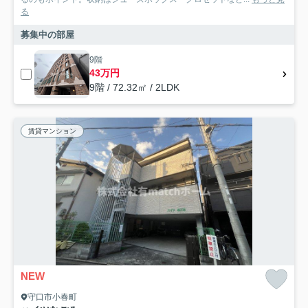
る
募集中の部屋
9階
43万円
9階 / 72.32㎡ / 2LDK
賃貸マンション
NEW
守口市小春町