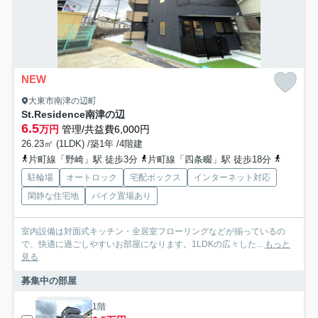
NEW
大東市南津の辺町
St.Residence南津の辺
6.5
万円
管理/共益費6,000円
26.23㎡ (1LDK) /築1年 /4階建
片町線「野崎」駅 徒歩3分
片町線「四条畷」駅 徒歩18分
片町線「
駐輪場
オートロック
宅配ボックス
インターネット対応
閑静な住宅地
バイク置場あり
室内設備は対面式キッチン・全居室フローリングなどが揃っているの
で、快適に過ごしやすいお部屋になります。1LDKの広々した...
もっと
見る
募集中の部屋
1階