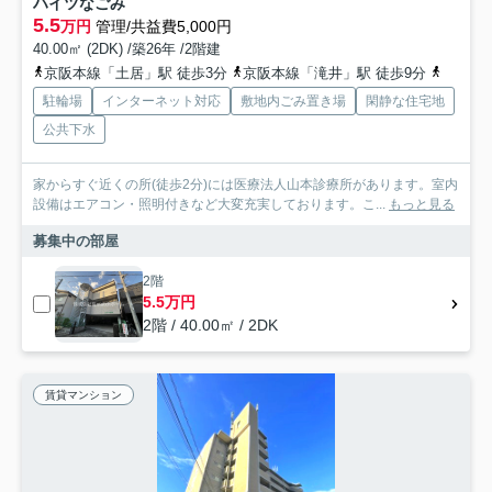
ハイツなごみ
5.5
万円
管理/共益費5,000円
40.00㎡ (2DK) /築26年 /2階建
京阪本線「土居」駅 徒歩3分
京阪本線「滝井」駅 徒歩9分
京阪本
駐輪場
インターネット対応
敷地内ごみ置き場
閑静な住宅地
公共下水
家からすぐ近くの所(徒歩2分)には医療法人山本診療所があります。室内
設備はエアコン・照明付きなど大変充実しております。こ...
もっと見る
募集中の部屋
2階
5.5万円
2階 / 40.00㎡ / 2DK
賃貸マンション