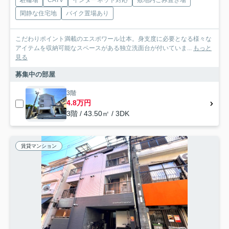
駐輪場
CATV
インターネット対応
敷地内ごみ置き場
閑静な住宅地
バイク置場あり
こだわりポイント満載のエスポワール辻本。身支度に必要となる様々な
アイテムを収納可能なスペースがある独立洗面台が付いていま...
もっと
見る
募集中の部屋
3階
4.8万円
3階 / 43.50㎡ / 3DK
賃貸マンション